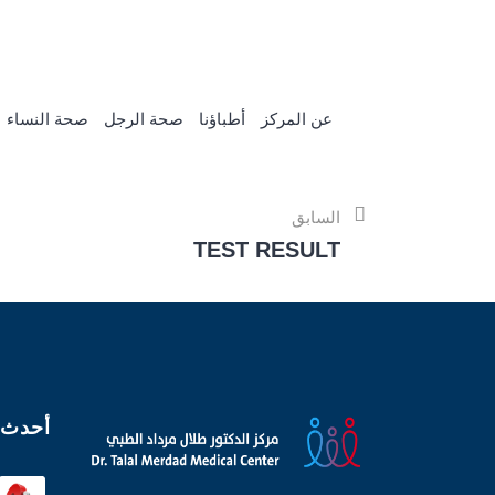
adh
920022176
info@drtalalmerdad.com.sa
عن المركز
أطباؤنا
صحة الرجل
صحة النساء
السابق
TEST RESULT
أحدث 