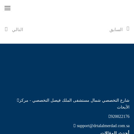
السابق
التالي
شارع التخصصي شمال مستشفى الملك فيصل التخصصي - مركز
الأبحاث
920022176
support@drtalalmerdad.com.sa
أحدث المقالات