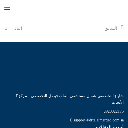
السابق
التالي
شارع التخصصي شمال مستشفى الملك فيصل التخصصي - مركز
الأبحاث
920022176
support@drtalalmerdad.com.sa
أحدث المقالات