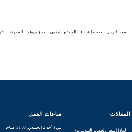
Address
Saudi Arabia - Riy
صحة الرجل
صحة النساء
المختبر الطبي
حجز موعد
المدونة
الت
المقالات
ساعات العمل
من الأحد لـ الخميس: 11.00 صباحا -
لماذا أشعر بالغضب الشديد من