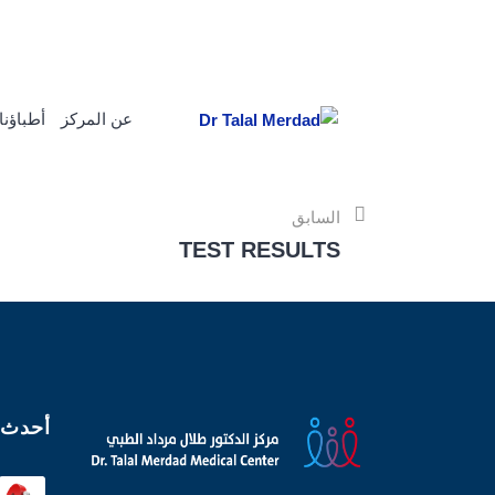
adh
920022176
info@drtalalmerdad.com.sa
عن المركز
أطباؤنا
السابق
TEST RESULTS
أحدث 